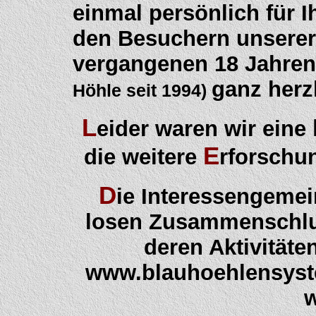
einmal persönlich für I
den Besuchern unserer
vergangenen 18 Jahre
ganz herz
Höhle seit 1994)
L
eider waren wir eine
E
die weitere
rforschu
D
ie Interessengemei
losen Zusammenschlu
deren Aktivitäten
www.blauhoehlensyst
w