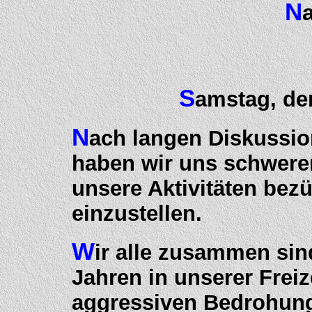
N
S
amstag, d
N
ach langen Diskussi
haben wir uns schweren
unsere Aktivitäten bez
einzustellen.
W
ir alle zusammen sin
Jahren in unserer Frei
aggressiven Bedrohun