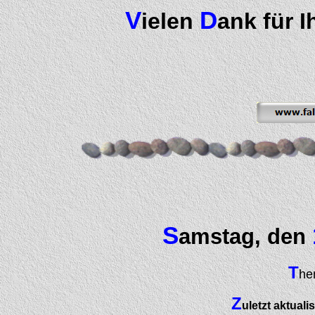
V
D
ielen
ank für I
S
amstag, den
T
he
Z
uletzt aktuali