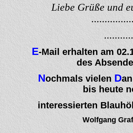
Liebe Grüße und eu
..............
..........
E
-Mail erhalten am 02.
des Absender
N
D
ochmals vielen
an
bis heute 
interessierten Blauh
Wolfgang Graf